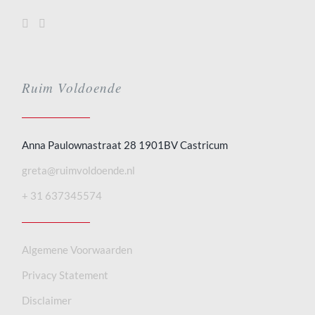
Ruim Voldoende
Anna Paulownastraat 28 1901BV Castricum
greta@ruimvoldoende.nl
+ 31 637345574
Algemene Voorwaarden
Privacy Statement
Disclaimer