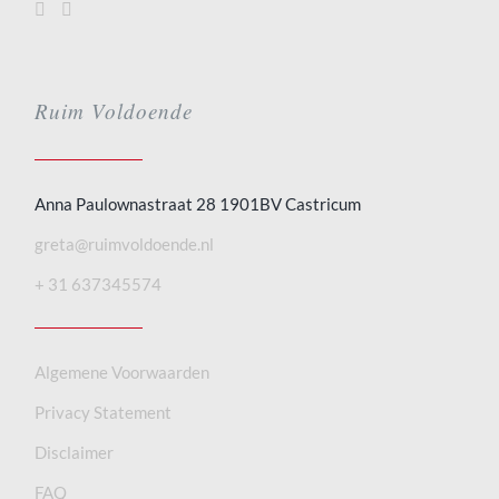
Ruim Voldoende
Anna Paulownastraat 28 1901BV Castricum
greta@ruimvoldoende.nl
+ 31 637345574
Algemene Voorwaarden
Privacy Statement
Disclaimer
FAQ