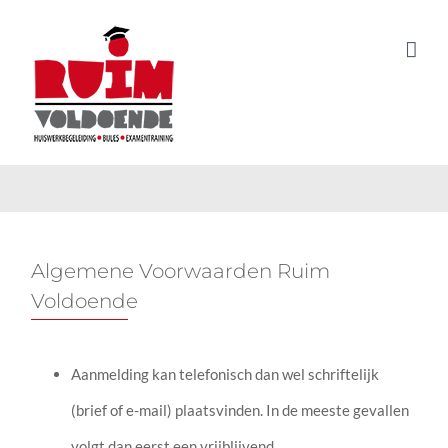
Ga
Algemene
naar
Voorwaarden
inhoud
van Ruim Voldoende
Algemene Voorwaarden Ruim
Voldoende
Aanmelding kan telefonisch dan wel schriftelijk
(brief of e-mail) plaatsvinden. In de meeste gevallen
volgt dan eerst een vrijblijvend