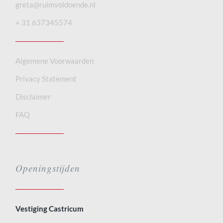
greta@ruimvoldoende.nl
+ 31 637345574
Algemene Voorwaarden
Privacy Statement
Disclaimer
FAQ
Openingstijden
Vestiging Castricum