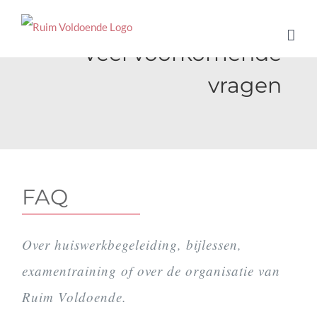
Ga
naar
Veel voorkomende
inhoud
vragen
FAQ
Over huiswerkbegeleiding, bijlessen,
examentraining of over de organisatie van
Ruim Voldoende.