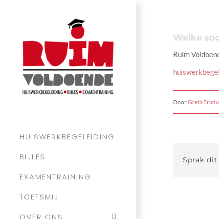
Ga
naar
Welke soo
inhoud
Ruim Voldoende
huiswerkbegel
Door
Greta Eradu
HUISWERKBEGELEIDING
BIJLES
Sprak dit
EXAMENTRAINING
TOETSMIJ
OVER ONS