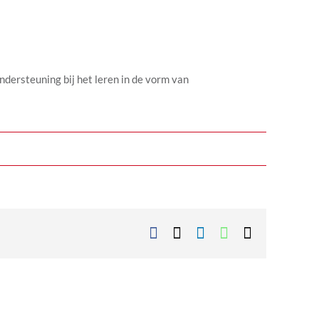
ndersteuning bij het leren in de vorm van
Facebook
X
LinkedIn
WhatsApp
E-
mail