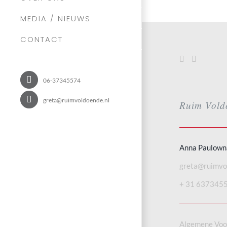
MEDIA / NIEUWS
CONTACT
06-37345574
greta@ruimvoldoende.nl
Ruim Vold
Anna Paulown
greta@ruimvo
+ 31 637345
Algemene Vo