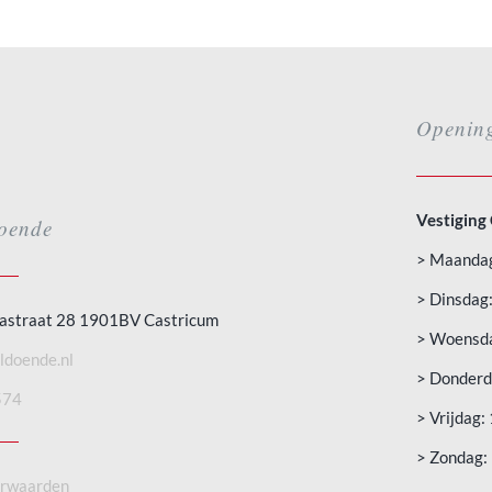
Opening
Vestiging
oende
> Maandag
> Dinsdag:
astraat 28 1901BV Castricum
> Woensda
ldoende.nl
> Donderda
574
> Vrijdag:
> Zondag:
orwaarden