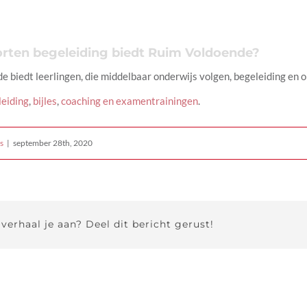
rten begeleiding biedt Ruim Voldoende?
 biedt leerlingen, die middelbaar onderwijs volgen, begeleiding en o
eiding
,
bijles
,
coaching en examentrainingen
.
s
|
september 28th, 2020
 verhaal je aan? Deel dit bericht gerust!