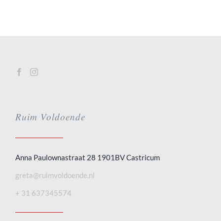
Ruim Voldoende
Anna Paulownastraat 28 1901BV Castricum
greta@ruimvoldoende.nl
+ 31 637345574