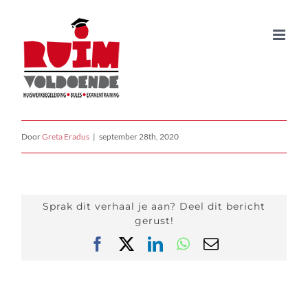
Ga
Heeft Ruim Voldoende meer locaties dan
naar
Castricum?
inhoud
Ruim Voldoende geeft huiswerkbegeleiding en bijles op
verschillende locaties in Castricum en Egmond-Binnen.
Door
Greta Eradus
|
september 28th, 2020
Sprak dit verhaal je aan? Deel dit bericht
gerust!
Facebook
X
LinkedIn
WhatsApp
E-
mail